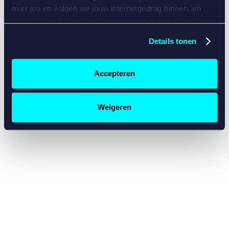
console for more information)
.
over jou en volgen we jouw internetgedrag binnen, en
mogelijk ook buiten onze website aan de hand van unieke
identificatoren, zoals je IP-adres, je Betcity-account
Details tonen
nummer, informatie over je browser, je apparaat of je
besturingssysteem. Wij bouwen zo jouw persoonlijke
profiel op. Hiermee passen wij onze website en
Accepteren
communicatie aan op jouw voorkeuren. Ook kunnen we
zo gerichte advertenties laten zien op basis van jouw
recente internetgedrag. Specifiek gebruiken wij en onze
Weigeren
partners de data voor de volgende doeleinden:
Advertentie- en contentmeting, inzichten in het publiek
en in productontwikkeling;
Gepersonaliseerde content;
Gepersonaliseerde advertenties;
Sociale media functionaliteit.
Lees hierover meer in
ons
cookiebeleid
en
privacybeleid
.