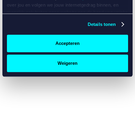
console for more information)
.
over jou en volgen we jouw internetgedrag binnen, en
mogelijk ook buiten onze website aan de hand van unieke
identificatoren, zoals je IP-adres, je Betcity-account
Details tonen
nummer, informatie over je browser, je apparaat of je
besturingssysteem. Wij bouwen zo jouw persoonlijke
profiel op. Hiermee passen wij onze website en
Accepteren
communicatie aan op jouw voorkeuren. Ook kunnen we
zo gerichte advertenties laten zien op basis van jouw
recente internetgedrag. Specifiek gebruiken wij en onze
Weigeren
partners de data voor de volgende doeleinden:
Advertentie- en contentmeting, inzichten in het publiek
en in productontwikkeling;
Gepersonaliseerde content;
Gepersonaliseerde advertenties;
Sociale media functionaliteit.
Lees hierover meer in
ons
cookiebeleid
en
privacybeleid
.