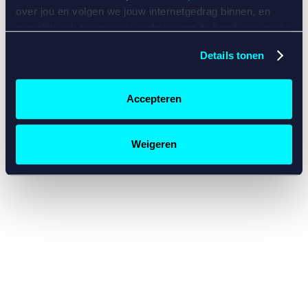
console for more information)
.
over jou en volgen we jouw internetgedrag binnen, en
mogelijk ook buiten onze website aan de hand van unieke
identificatoren, zoals je IP-adres, je Betcity-account
Details tonen
nummer, informatie over je browser, je apparaat of je
besturingssysteem. Wij bouwen zo jouw persoonlijke
profiel op. Hiermee passen wij onze website en
Accepteren
communicatie aan op jouw voorkeuren. Ook kunnen we
zo gerichte advertenties laten zien op basis van jouw
recente internetgedrag. Specifiek gebruiken wij en onze
Weigeren
partners de data voor de volgende doeleinden:
Advertentie- en contentmeting, inzichten in het publiek
en in productontwikkeling;
Gepersonaliseerde content;
Gepersonaliseerde advertenties;
Sociale media functionaliteit.
Lees hierover meer in
ons
cookiebeleid
en
privacybeleid
.