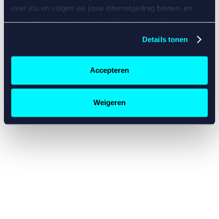
console for more information)
.
over jou en volgen we jouw internetgedrag binnen, en
mogelijk ook buiten onze website aan de hand van unieke
identificatoren, zoals je IP-adres, je Betcity-account
Details tonen
nummer, informatie over je browser, je apparaat of je
besturingssysteem. Wij bouwen zo jouw persoonlijke
profiel op. Hiermee passen wij onze website en
Accepteren
communicatie aan op jouw voorkeuren. Ook kunnen we
zo gerichte advertenties laten zien op basis van jouw
recente internetgedrag. Specifiek gebruiken wij en onze
Weigeren
partners de data voor de volgende doeleinden:
Advertentie- en contentmeting, inzichten in het publiek
en in productontwikkeling;
Gepersonaliseerde content;
Gepersonaliseerde advertenties;
Sociale media functionaliteit.
Lees hierover meer in
ons
cookiebeleid
en
privacybeleid
.