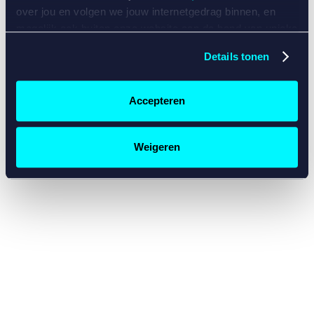
console for more information)
.
over jou en volgen we jouw internetgedrag binnen, en
mogelijk ook buiten onze website aan de hand van unieke
identificatoren, zoals je IP-adres, je Betcity-account
Details tonen
nummer, informatie over je browser, je apparaat of je
besturingssysteem. Wij bouwen zo jouw persoonlijke
profiel op. Hiermee passen wij onze website en
Accepteren
communicatie aan op jouw voorkeuren. Ook kunnen we
zo gerichte advertenties laten zien op basis van jouw
recente internetgedrag. Specifiek gebruiken wij en onze
Weigeren
partners de data voor de volgende doeleinden:
Advertentie- en contentmeting, inzichten in het publiek
en in productontwikkeling;
Gepersonaliseerde content;
Gepersonaliseerde advertenties;
Sociale media functionaliteit.
Lees hierover meer in
ons
cookiebeleid
en
privacybeleid
.