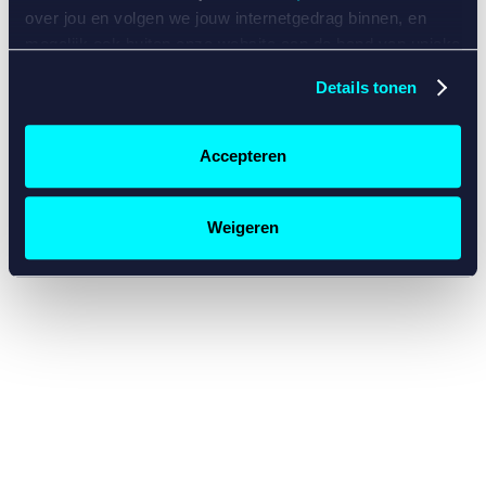
console for more information)
.
over jou en volgen we jouw internetgedrag binnen, en
mogelijk ook buiten onze website aan de hand van unieke
identificatoren, zoals je IP-adres, je Betcity-account
Details tonen
nummer, informatie over je browser, je apparaat of je
besturingssysteem. Wij bouwen zo jouw persoonlijke
profiel op. Hiermee passen wij onze website en
Accepteren
communicatie aan op jouw voorkeuren. Ook kunnen we
zo gerichte advertenties laten zien op basis van jouw
recente internetgedrag. Specifiek gebruiken wij en onze
Weigeren
partners de data voor de volgende doeleinden:
Advertentie- en contentmeting, inzichten in het publiek
en in productontwikkeling;
Gepersonaliseerde content;
Gepersonaliseerde advertenties;
Sociale media functionaliteit.
Lees hierover meer in
ons
cookiebeleid
en
privacybeleid
.