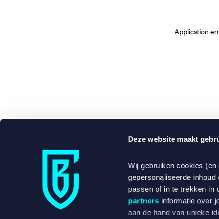
Application er
Deze website maakt gebru
Wij gebruiken cookies (en
gepersonaliseerde inhoud 
passen of in te trekken in 
partners
informatie over j
aan de hand van unieke ide