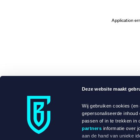
Application er
Deze website maakt gebru
Wij gebruiken cookies (en
gepersonaliseerde inhoud 
passen of in te trekken in 
partners
informatie over j
aan de hand van unieke ide