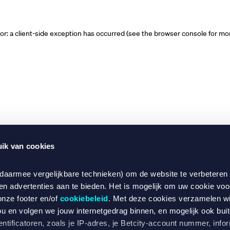
ror: a client-side exception has occurred (see the browser console for mo
ik van cookies
 daarmee vergelijkbare technieken) om de website te verbeteren
en advertenties aan te bieden. Het is mogelijk om uw cookie voo
onze footer en/of
cookiebeleid
. Met deze cookies verzamelen w
ou en volgen we jouw internetgedrag binnen, en mogelijk ook bui
ntificatoren, zoals je IP-adres, je Betcity-account nummer, infor