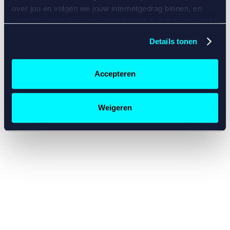
console for more information)
.
over jou en volgen we jouw internetgedrag binnen, en
mogelijk ook buiten onze website aan de hand van unieke
identificatoren, zoals je IP-adres, je Betcity-account
Details tonen
nummer, informatie over je browser, je apparaat of je
besturingssysteem. Wij bouwen zo jouw persoonlijke
profiel op. Hiermee passen wij onze website en
Accepteren
communicatie aan op jouw voorkeuren. Ook kunnen we
zo gerichte advertenties laten zien op basis van jouw
recente internetgedrag. Specifiek gebruiken wij en onze
Weigeren
partners de data voor de volgende doeleinden:
Advertentie- en contentmeting, inzichten in het publiek
en in productontwikkeling;
Gepersonaliseerde content;
Gepersonaliseerde advertenties;
Sociale media functionaliteit.
Lees hierover meer in
ons
cookiebeleid
en
privacybeleid
.