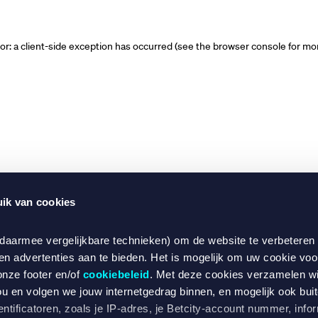
ror: a client-side exception has occurred (see the browser console for mo
ik van cookies
 daarmee vergelijkbare technieken) om de website te verbeteren
en advertenties aan te bieden. Het is mogelijk om uw cookie voo
onze footer en/of
cookiebeleid
. Met deze cookies verzamelen w
ou en volgen we jouw internetgedrag binnen, en mogelijk ook bui
ntificatoren, zoals je IP-adres, je Betcity-account nummer, infor