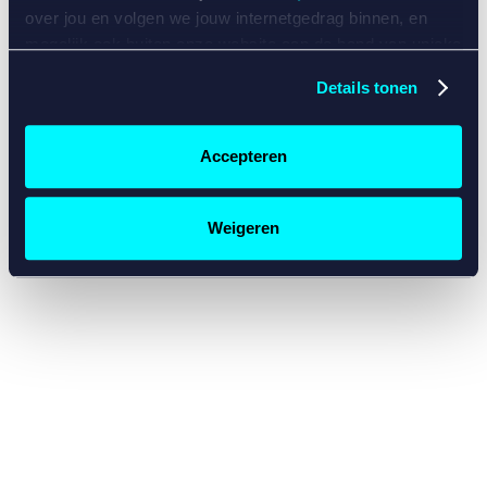
console for more information)
.
over jou en volgen we jouw internetgedrag binnen, en
mogelijk ook buiten onze website aan de hand van unieke
identificatoren, zoals je IP-adres, je Betcity-account
Details tonen
nummer, informatie over je browser, je apparaat of je
besturingssysteem. Wij bouwen zo jouw persoonlijke
profiel op. Hiermee passen wij onze website en
Accepteren
communicatie aan op jouw voorkeuren. Ook kunnen we
zo gerichte advertenties laten zien op basis van jouw
recente internetgedrag. Specifiek gebruiken wij en onze
Weigeren
partners de data voor de volgende doeleinden:
Advertentie- en contentmeting, inzichten in het publiek
en in productontwikkeling;
Gepersonaliseerde content;
Gepersonaliseerde advertenties;
Sociale media functionaliteit.
Lees hierover meer in
ons
cookiebeleid
en
privacybeleid
.