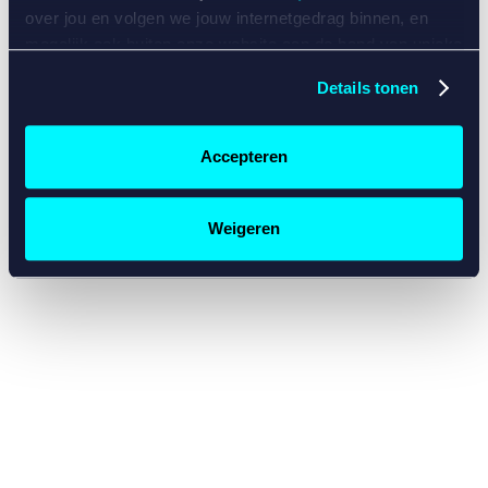
console for more information)
.
over jou en volgen we jouw internetgedrag binnen, en
mogelijk ook buiten onze website aan de hand van unieke
identificatoren, zoals je IP-adres, je Betcity-account
Details tonen
nummer, informatie over je browser, je apparaat of je
besturingssysteem. Wij bouwen zo jouw persoonlijke
profiel op. Hiermee passen wij onze website en
Accepteren
communicatie aan op jouw voorkeuren. Ook kunnen we
zo gerichte advertenties laten zien op basis van jouw
recente internetgedrag. Specifiek gebruiken wij en onze
Weigeren
partners de data voor de volgende doeleinden:
Advertentie- en contentmeting, inzichten in het publiek
en in productontwikkeling;
Gepersonaliseerde content;
Gepersonaliseerde advertenties;
Sociale media functionaliteit.
Lees hierover meer in
ons
cookiebeleid
en
privacybeleid
.