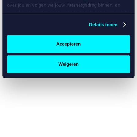
console for more information)
.
over jou en volgen we jouw internetgedrag binnen, en
mogelijk ook buiten onze website aan de hand van unieke
identificatoren, zoals je IP-adres, je Betcity-account
Details tonen
nummer, informatie over je browser, je apparaat of je
besturingssysteem. Wij bouwen zo jouw persoonlijke
profiel op. Hiermee passen wij onze website en
Accepteren
communicatie aan op jouw voorkeuren. Ook kunnen we
zo gerichte advertenties laten zien op basis van jouw
recente internetgedrag. Specifiek gebruiken wij en onze
Weigeren
partners de data voor de volgende doeleinden:
Advertentie- en contentmeting, inzichten in het publiek
en in productontwikkeling;
Gepersonaliseerde content;
Gepersonaliseerde advertenties;
Sociale media functionaliteit.
Lees hierover meer in
ons
cookiebeleid
en
privacybeleid
.