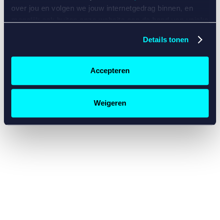
console for more information)
.
over jou en volgen we jouw internetgedrag binnen, en
mogelijk ook buiten onze website aan de hand van unieke
identificatoren, zoals je IP-adres, je Betcity-account
Details tonen
nummer, informatie over je browser, je apparaat of je
besturingssysteem. Wij bouwen zo jouw persoonlijke
profiel op. Hiermee passen wij onze website en
Accepteren
communicatie aan op jouw voorkeuren. Ook kunnen we
zo gerichte advertenties laten zien op basis van jouw
recente internetgedrag. Specifiek gebruiken wij en onze
Weigeren
partners de data voor de volgende doeleinden:
Advertentie- en contentmeting, inzichten in het publiek
en in productontwikkeling;
Gepersonaliseerde content;
Gepersonaliseerde advertenties;
Sociale media functionaliteit.
Lees hierover meer in
ons
cookiebeleid
en
privacybeleid
.