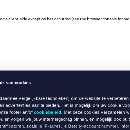
ror: a client-side exception has occurred (see the browser console for mo
ik van cookies
 daarmee vergelijkbare technieken) om de website te verbeteren
en advertenties aan te bieden. Het is mogelijk om uw cookie voo
onze footer en/of
cookiebeleid
. Met deze cookies verzamelen w
ou en volgen we jouw internetgedrag binnen, en mogelijk ook bui
ntificatoren, zoals je IP-adres, je Betcity-account nummer, infor