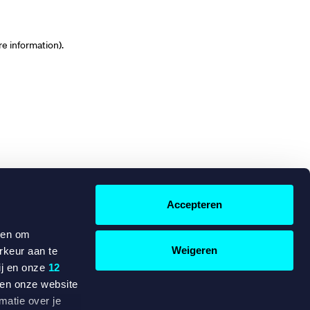
re information)
.
Accepteren
 en om
Weigeren
rkeur aan te
ij en onze
12
ten onze website
matie over je