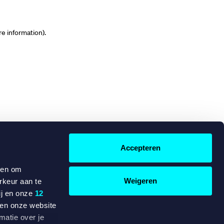
re information)
.
Accepteren
 en om
Weigeren
rkeur aan te
ij en onze
12
ten onze website
matie over je