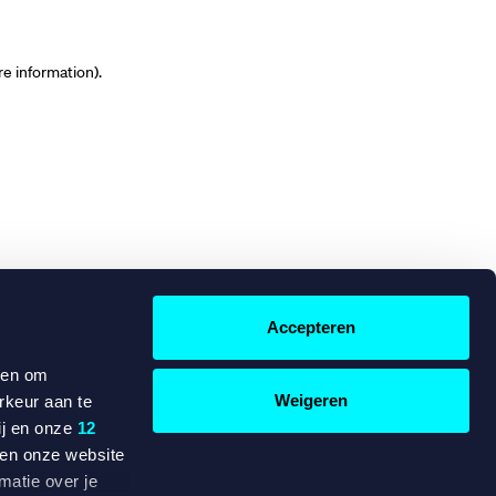
re information)
.
Accepteren
 en om
Weigeren
rkeur aan te
ij en onze
12
ten onze website
matie over je