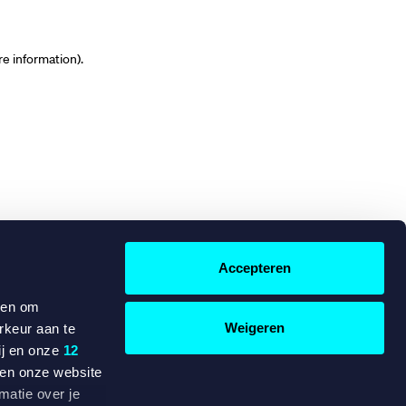
re information)
.
Accepteren
 en om
Weigeren
rkeur aan te
ij en onze
12
ten onze website
matie over je