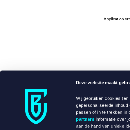
Application er
Deze website maakt gebru
Wij gebruiken cookies (en
gepersonaliseerde inhoud 
passen of in te trekken in 
partners
informatie over j
aan de hand van unieke ide