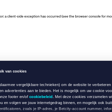
ror: a client-side exception has occurred (see the browser console for mo
ik van cookies
 daarmee vergelijkbare technieken) om de website te verbeteren
en advertenties aan te bieden. Het is mogelijk om uw cookie voo
onze footer en/of
cookiebeleid
. Met deze cookies verzamelen w
ou en volgen we jouw internetgedrag binnen, en mogelijk ook bui
ntificatoren, zoals je IP-adres, je Betcity-account nummer, infor