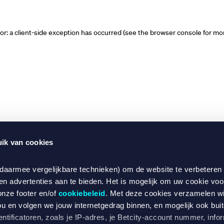
ror: a client-side exception has occurred (see the browser console for mo
ik van cookies
 daarmee vergelijkbare technieken) om de website te verbeteren
en advertenties aan te bieden. Het is mogelijk om uw cookie voo
onze footer en/of
cookiebeleid
. Met deze cookies verzamelen w
ou en volgen we jouw internetgedrag binnen, en mogelijk ook bui
ntificatoren, zoals je IP-adres, je Betcity-account nummer, infor