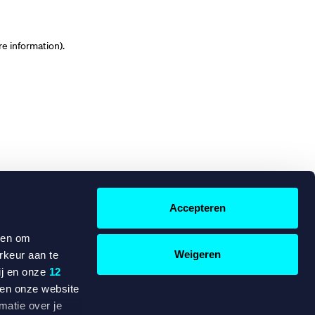
re information)
.
Accepteren
 en om
Weigeren
rkeur aan te
ij en onze
12
ten onze website
matie over je