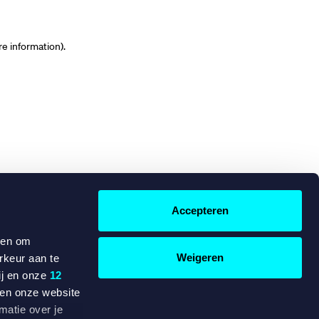
re information)
.
Accepteren
 en om
Weigeren
rkeur aan te
ij en onze
12
ten onze website
matie over je