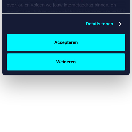
console for more information)
.
over jou en volgen we jouw internetgedrag binnen, en
mogelijk ook buiten onze website aan de hand van unieke
identificatoren, zoals je IP-adres, je Betcity-account
Details tonen
nummer, informatie over je browser, je apparaat of je
besturingssysteem. Wij bouwen zo jouw persoonlijke
profiel op. Hiermee passen wij onze website en
Accepteren
communicatie aan op jouw voorkeuren. Ook kunnen we
zo gerichte advertenties laten zien op basis van jouw
recente internetgedrag. Specifiek gebruiken wij en onze
Weigeren
partners de data voor de volgende doeleinden:
Advertentie- en contentmeting, inzichten in het publiek
en in productontwikkeling;
Gepersonaliseerde content;
Gepersonaliseerde advertenties;
Sociale media functionaliteit.
Lees hierover meer in
ons
cookiebeleid
en
privacybeleid
.