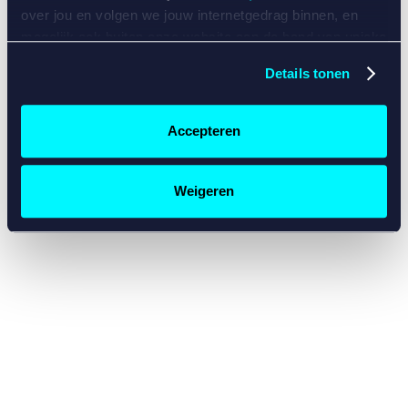
console for more information)
.
over jou en volgen we jouw internetgedrag binnen, en
mogelijk ook buiten onze website aan de hand van unieke
identificatoren, zoals je IP-adres, je Betcity-account
Details tonen
nummer, informatie over je browser, je apparaat of je
besturingssysteem. Wij bouwen zo jouw persoonlijke
profiel op. Hiermee passen wij onze website en
Accepteren
communicatie aan op jouw voorkeuren. Ook kunnen we
zo gerichte advertenties laten zien op basis van jouw
recente internetgedrag. Specifiek gebruiken wij en onze
Weigeren
partners de data voor de volgende doeleinden:
Advertentie- en contentmeting, inzichten in het publiek
en in productontwikkeling;
Gepersonaliseerde content;
Gepersonaliseerde advertenties;
Sociale media functionaliteit.
Lees hierover meer in
ons
cookiebeleid
en
privacybeleid
.