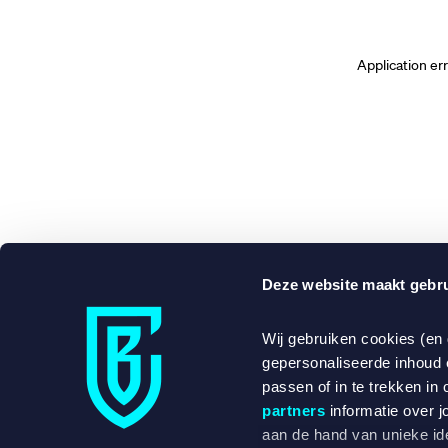
Application er
Deze website maakt gebru
Wij gebruiken cookies (en
gepersonaliseerde inhoud 
passen of in te trekken in 
partners
informatie over j
aan de hand van unieke ide