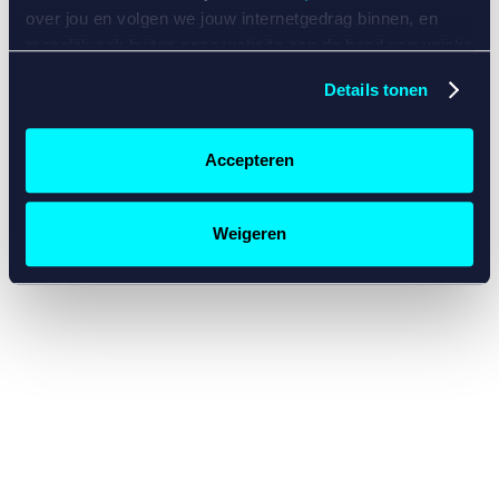
console for more information)
.
over jou en volgen we jouw internetgedrag binnen, en
mogelijk ook buiten onze website aan de hand van unieke
identificatoren, zoals je IP-adres, je Betcity-account
Details tonen
nummer, informatie over je browser, je apparaat of je
besturingssysteem. Wij bouwen zo jouw persoonlijke
profiel op. Hiermee passen wij onze website en
Accepteren
communicatie aan op jouw voorkeuren. Ook kunnen we
zo gerichte advertenties laten zien op basis van jouw
recente internetgedrag. Specifiek gebruiken wij en onze
Weigeren
partners de data voor de volgende doeleinden:
Advertentie- en contentmeting, inzichten in het publiek
en in productontwikkeling;
Gepersonaliseerde content;
Gepersonaliseerde advertenties;
Sociale media functionaliteit.
Lees hierover meer in
ons
cookiebeleid
en
privacybeleid
.