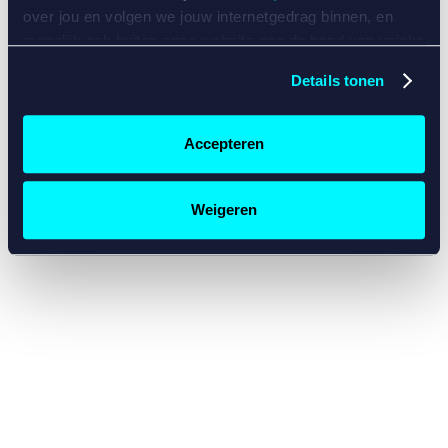
console for more information)
.
over jou en volgen we jouw internetgedrag binnen, en
mogelijk ook buiten onze website aan de hand van unieke
identificatoren, zoals je IP-adres, je Betcity-account
Details tonen
nummer, informatie over je browser, je apparaat of je
besturingssysteem. Wij bouwen zo jouw persoonlijke
profiel op. Hiermee passen wij onze website en
Accepteren
communicatie aan op jouw voorkeuren. Ook kunnen we
zo gerichte advertenties laten zien op basis van jouw
recente internetgedrag. Specifiek gebruiken wij en onze
Weigeren
partners de data voor de volgende doeleinden:
Advertentie- en contentmeting, inzichten in het publiek
en in productontwikkeling;
Gepersonaliseerde content;
Gepersonaliseerde advertenties;
Sociale media functionaliteit.
Lees hierover meer in
ons
cookiebeleid
en
privacybeleid
.