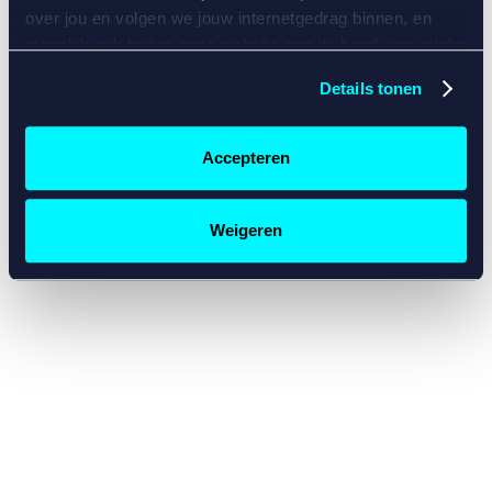
console for more information)
.
over jou en volgen we jouw internetgedrag binnen, en
mogelijk ook buiten onze website aan de hand van unieke
identificatoren, zoals je IP-adres, je Betcity-account
Details tonen
nummer, informatie over je browser, je apparaat of je
besturingssysteem. Wij bouwen zo jouw persoonlijke
profiel op. Hiermee passen wij onze website en
Accepteren
communicatie aan op jouw voorkeuren. Ook kunnen we
zo gerichte advertenties laten zien op basis van jouw
recente internetgedrag. Specifiek gebruiken wij en onze
Weigeren
partners de data voor de volgende doeleinden:
Advertentie- en contentmeting, inzichten in het publiek
en in productontwikkeling;
Gepersonaliseerde content;
Gepersonaliseerde advertenties;
Sociale media functionaliteit.
Lees hierover meer in
ons
cookiebeleid
en
privacybeleid
.