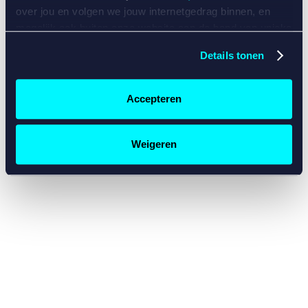
console for more information)
.
over jou en volgen we jouw internetgedrag binnen, en
mogelijk ook buiten onze website aan de hand van unieke
identificatoren, zoals je IP-adres, je Betcity-account
Details tonen
nummer, informatie over je browser, je apparaat of je
besturingssysteem. Wij bouwen zo jouw persoonlijke
profiel op. Hiermee passen wij onze website en
Accepteren
communicatie aan op jouw voorkeuren. Ook kunnen we
zo gerichte advertenties laten zien op basis van jouw
recente internetgedrag. Specifiek gebruiken wij en onze
Weigeren
partners de data voor de volgende doeleinden:
Advertentie- en contentmeting, inzichten in het publiek
en in productontwikkeling;
Gepersonaliseerde content;
Gepersonaliseerde advertenties;
Sociale media functionaliteit.
Lees hierover meer in
ons
cookiebeleid
en
privacybeleid
.