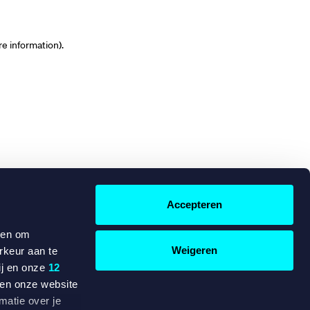
re information)
.
Accepteren
 en om
Weigeren
rkeur aan te
ij en onze
12
ten onze website
matie over je