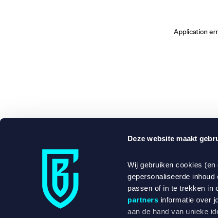
Application er
Deze website maakt gebru
Wij gebruiken cookies (en
gepersonaliseerde inhoud 
passen of in te trekken in 
partners
informatie over j
aan de hand van unieke ide