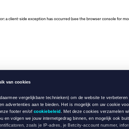
ror: a client-side exception has occurred (see the browser console for mo
ik van cookies
 daarmee vergelijkbare technieken) om de website te verbeteren
en advertenties aan te bieden. Het is mogelijk om uw cookie voo
onze footer en/of
cookiebeleid
. Met deze cookies verzamelen w
ou en volgen we jouw internetgedrag binnen, en mogelijk ook bui
ntificatoren, zoals je IP-adres, je Betcity-account nummer, infor