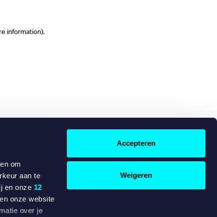
re information)
.
Accepteren
 en om
Weigeren
rkeur aan te
ij en onze
12
ten onze website
matie over je