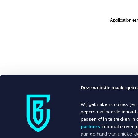
Application er
Deze website maakt gebru
Wij gebruiken cookies (en
gepersonaliseerde inhoud 
passen of in te trekken in 
partners
informatie over j
aan de hand van unieke ide