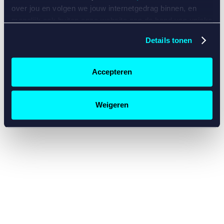
console for more information)
.
over jou en volgen we jouw internetgedrag binnen, en
mogelijk ook buiten onze website aan de hand van unieke
identificatoren, zoals je IP-adres, je Betcity-account
Details tonen
nummer, informatie over je browser, je apparaat of je
besturingssysteem. Wij bouwen zo jouw persoonlijke
profiel op. Hiermee passen wij onze website en
Accepteren
communicatie aan op jouw voorkeuren. Ook kunnen we
zo gerichte advertenties laten zien op basis van jouw
recente internetgedrag. Specifiek gebruiken wij en onze
Weigeren
partners de data voor de volgende doeleinden:
Advertentie- en contentmeting, inzichten in het publiek
en in productontwikkeling;
Gepersonaliseerde content;
Gepersonaliseerde advertenties;
Sociale media functionaliteit.
Lees hierover meer in
ons
cookiebeleid
en
privacybeleid
.