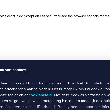
ror: a client-side exception has occurred (see the browser console for mo
ik van cookies
 daarmee vergelijkbare technieken) om de website te verbeteren
en advertenties aan te bieden. Het is mogelijk om uw cookie voo
onze footer en/of
cookiebeleid
. Met deze cookies verzamelen w
ou en volgen we jouw internetgedrag binnen, en mogelijk ook bui
ntificatoren, zoals je IP-adres, je Betcity-account nummer, infor