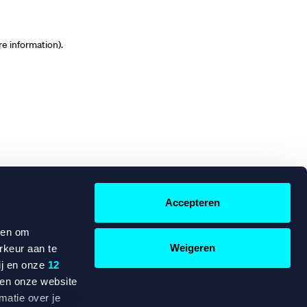
re information)
.
Accepteren
 en om
Weigeren
rkeur aan te
ij en onze
12
ten onze website
matie over je