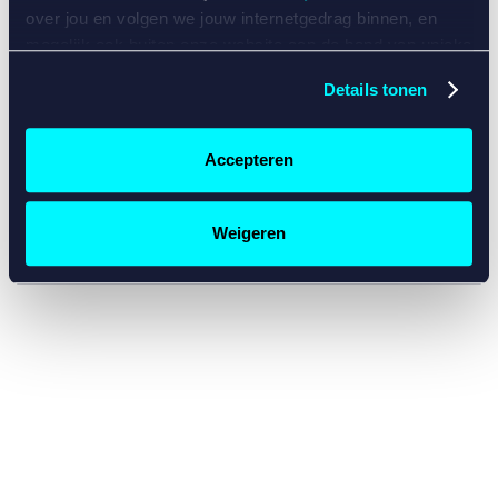
console for more information)
.
over jou en volgen we jouw internetgedrag binnen, en
mogelijk ook buiten onze website aan de hand van unieke
identificatoren, zoals je IP-adres, je Betcity-account
Details tonen
nummer, informatie over je browser, je apparaat of je
besturingssysteem. Wij bouwen zo jouw persoonlijke
profiel op. Hiermee passen wij onze website en
Accepteren
communicatie aan op jouw voorkeuren. Ook kunnen we
zo gerichte advertenties laten zien op basis van jouw
recente internetgedrag. Specifiek gebruiken wij en onze
Weigeren
partners de data voor de volgende doeleinden:
Advertentie- en contentmeting, inzichten in het publiek
en in productontwikkeling;
Gepersonaliseerde content;
Gepersonaliseerde advertenties;
Sociale media functionaliteit.
Lees hierover meer in
ons
cookiebeleid
en
privacybeleid
.