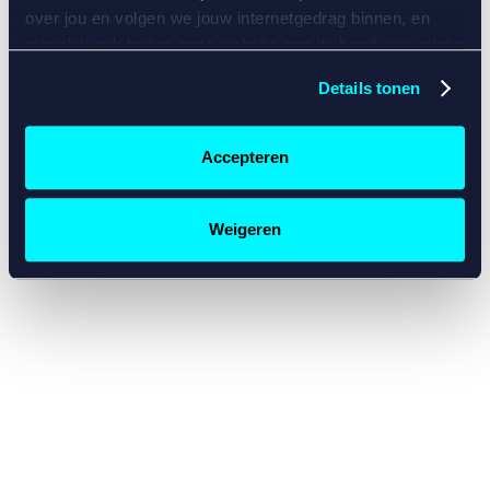
console for more information)
.
over jou en volgen we jouw internetgedrag binnen, en
mogelijk ook buiten onze website aan de hand van unieke
identificatoren, zoals je IP-adres, je Betcity-account
Details tonen
nummer, informatie over je browser, je apparaat of je
besturingssysteem. Wij bouwen zo jouw persoonlijke
profiel op. Hiermee passen wij onze website en
Accepteren
communicatie aan op jouw voorkeuren. Ook kunnen we
zo gerichte advertenties laten zien op basis van jouw
recente internetgedrag. Specifiek gebruiken wij en onze
Weigeren
partners de data voor de volgende doeleinden:
Advertentie- en contentmeting, inzichten in het publiek
en in productontwikkeling;
Gepersonaliseerde content;
Gepersonaliseerde advertenties;
Sociale media functionaliteit.
Lees hierover meer in
ons
cookiebeleid
en
privacybeleid
.