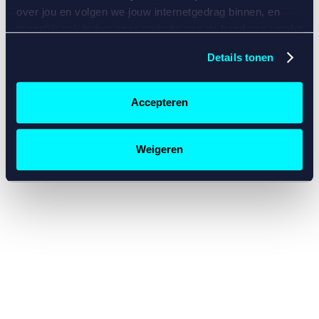
console for more information)
.
over jou en volgen we jouw internetgedrag binnen, en
mogelijk ook buiten onze website aan de hand van unieke
identificatoren, zoals je IP-adres, je Betcity-account
Details tonen
nummer, informatie over je browser, je apparaat of je
besturingssysteem. Wij bouwen zo jouw persoonlijke
profiel op. Hiermee passen wij onze website en
Accepteren
communicatie aan op jouw voorkeuren. Ook kunnen we
zo gerichte advertenties laten zien op basis van jouw
recente internetgedrag. Specifiek gebruiken wij en onze
Weigeren
partners de data voor de volgende doeleinden:
Advertentie- en contentmeting, inzichten in het publiek
en in productontwikkeling;
Gepersonaliseerde content;
Gepersonaliseerde advertenties;
Sociale media functionaliteit.
Lees hierover meer in
ons
cookiebeleid
en
privacybeleid
.