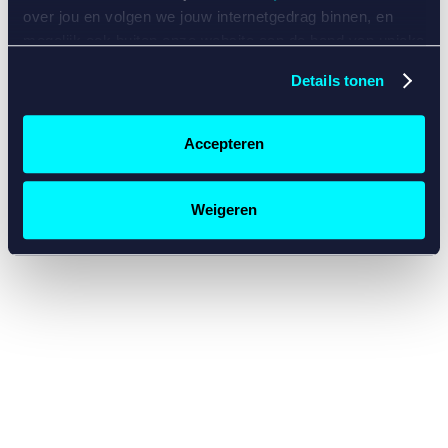
console for more information)
.
over jou en volgen we jouw internetgedrag binnen, en
mogelijk ook buiten onze website aan de hand van unieke
identificatoren, zoals je IP-adres, je Betcity-account
Details tonen
nummer, informatie over je browser, je apparaat of je
besturingssysteem. Wij bouwen zo jouw persoonlijke
profiel op. Hiermee passen wij onze website en
Accepteren
communicatie aan op jouw voorkeuren. Ook kunnen we
zo gerichte advertenties laten zien op basis van jouw
recente internetgedrag. Specifiek gebruiken wij en onze
Weigeren
partners de data voor de volgende doeleinden:
Advertentie- en contentmeting, inzichten in het publiek
en in productontwikkeling;
Gepersonaliseerde content;
Gepersonaliseerde advertenties;
Sociale media functionaliteit.
Lees hierover meer in
ons
cookiebeleid
en
privacybeleid
.