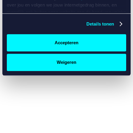
console for more information)
.
over jou en volgen we jouw internetgedrag binnen, en
mogelijk ook buiten onze website aan de hand van unieke
identificatoren, zoals je IP-adres, je Betcity-account
Details tonen
nummer, informatie over je browser, je apparaat of je
besturingssysteem. Wij bouwen zo jouw persoonlijke
profiel op. Hiermee passen wij onze website en
Accepteren
communicatie aan op jouw voorkeuren. Ook kunnen we
zo gerichte advertenties laten zien op basis van jouw
recente internetgedrag. Specifiek gebruiken wij en onze
Weigeren
partners de data voor de volgende doeleinden:
Advertentie- en contentmeting, inzichten in het publiek
en in productontwikkeling;
Gepersonaliseerde content;
Gepersonaliseerde advertenties;
Sociale media functionaliteit.
Lees hierover meer in
ons
cookiebeleid
en
privacybeleid
.