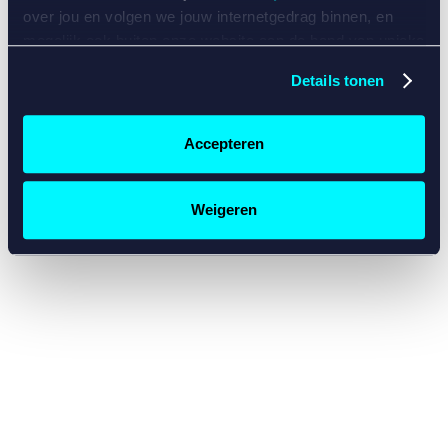
console for more information)
.
over jou en volgen we jouw internetgedrag binnen, en
mogelijk ook buiten onze website aan de hand van unieke
identificatoren, zoals je IP-adres, je Betcity-account
Details tonen
nummer, informatie over je browser, je apparaat of je
besturingssysteem. Wij bouwen zo jouw persoonlijke
profiel op. Hiermee passen wij onze website en
Accepteren
communicatie aan op jouw voorkeuren. Ook kunnen we
zo gerichte advertenties laten zien op basis van jouw
recente internetgedrag. Specifiek gebruiken wij en onze
Weigeren
partners de data voor de volgende doeleinden:
Advertentie- en contentmeting, inzichten in het publiek
en in productontwikkeling;
Gepersonaliseerde content;
Gepersonaliseerde advertenties;
Sociale media functionaliteit.
Lees hierover meer in
ons
cookiebeleid
en
privacybeleid
.