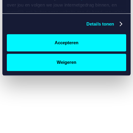
console for more information)
.
over jou en volgen we jouw internetgedrag binnen, en
mogelijk ook buiten onze website aan de hand van unieke
identificatoren, zoals je IP-adres, je Betcity-account
Details tonen
nummer, informatie over je browser, je apparaat of je
besturingssysteem. Wij bouwen zo jouw persoonlijke
profiel op. Hiermee passen wij onze website en
Accepteren
communicatie aan op jouw voorkeuren. Ook kunnen we
zo gerichte advertenties laten zien op basis van jouw
recente internetgedrag. Specifiek gebruiken wij en onze
Weigeren
partners de data voor de volgende doeleinden:
Advertentie- en contentmeting, inzichten in het publiek
en in productontwikkeling;
Gepersonaliseerde content;
Gepersonaliseerde advertenties;
Sociale media functionaliteit.
Lees hierover meer in
ons
cookiebeleid
en
privacybeleid
.