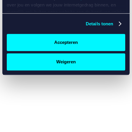
console for more information)
.
over jou en volgen we jouw internetgedrag binnen, en
mogelijk ook buiten onze website aan de hand van unieke
identificatoren, zoals je IP-adres, je Betcity-account
Details tonen
nummer, informatie over je browser, je apparaat of je
besturingssysteem. Wij bouwen zo jouw persoonlijke
profiel op. Hiermee passen wij onze website en
Accepteren
communicatie aan op jouw voorkeuren. Ook kunnen we
zo gerichte advertenties laten zien op basis van jouw
recente internetgedrag. Specifiek gebruiken wij en onze
Weigeren
partners de data voor de volgende doeleinden:
Advertentie- en contentmeting, inzichten in het publiek
en in productontwikkeling;
Gepersonaliseerde content;
Gepersonaliseerde advertenties;
Sociale media functionaliteit.
Lees hierover meer in
ons
cookiebeleid
en
privacybeleid
.