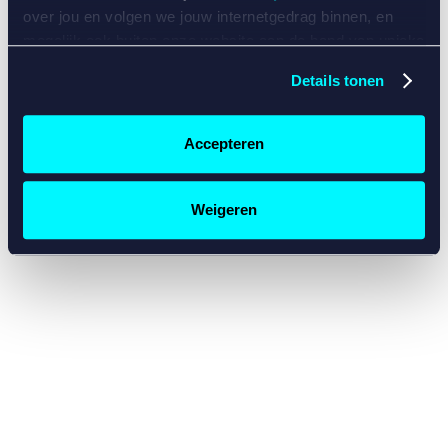
console for more information)
.
over jou en volgen we jouw internetgedrag binnen, en
mogelijk ook buiten onze website aan de hand van unieke
identificatoren, zoals je IP-adres, je Betcity-account
Details tonen
nummer, informatie over je browser, je apparaat of je
besturingssysteem. Wij bouwen zo jouw persoonlijke
profiel op. Hiermee passen wij onze website en
Accepteren
communicatie aan op jouw voorkeuren. Ook kunnen we
zo gerichte advertenties laten zien op basis van jouw
recente internetgedrag. Specifiek gebruiken wij en onze
Weigeren
partners de data voor de volgende doeleinden:
Advertentie- en contentmeting, inzichten in het publiek
en in productontwikkeling;
Gepersonaliseerde content;
Gepersonaliseerde advertenties;
Sociale media functionaliteit.
Lees hierover meer in
ons
cookiebeleid
en
privacybeleid
.