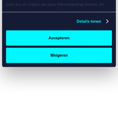
console for more information)
.
over jou en volgen we jouw internetgedrag binnen, en
mogelijk ook buiten onze website aan de hand van unieke
identificatoren, zoals je IP-adres, je Betcity-account
Details tonen
nummer, informatie over je browser, je apparaat of je
besturingssysteem. Wij bouwen zo jouw persoonlijke
profiel op. Hiermee passen wij onze website en
Accepteren
communicatie aan op jouw voorkeuren. Ook kunnen we
zo gerichte advertenties laten zien op basis van jouw
recente internetgedrag. Specifiek gebruiken wij en onze
Weigeren
partners de data voor de volgende doeleinden:
Advertentie- en contentmeting, inzichten in het publiek
en in productontwikkeling;
Gepersonaliseerde content;
Gepersonaliseerde advertenties;
Sociale media functionaliteit.
Lees hierover meer in
ons
cookiebeleid
en
privacybeleid
.