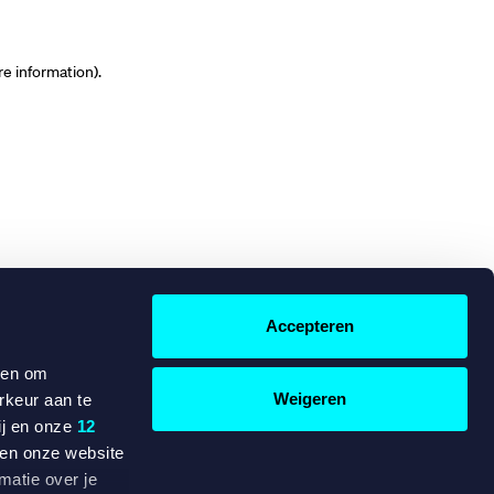
re information)
.
Accepteren
 en om
Weigeren
rkeur aan te
ij en onze
12
ten onze website
matie over je