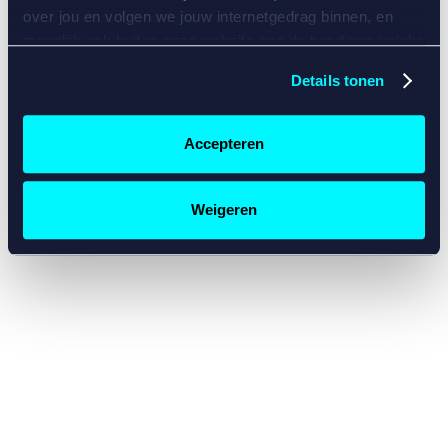
console for more information)
.
over jou en volgen we jouw internetgedrag binnen, en
mogelijk ook buiten onze website aan de hand van unieke
identificatoren, zoals je IP-adres, je Betcity-account
Details tonen
nummer, informatie over je browser, je apparaat of je
besturingssysteem. Wij bouwen zo jouw persoonlijke
profiel op. Hiermee passen wij onze website en
Accepteren
communicatie aan op jouw voorkeuren. Ook kunnen we
zo gerichte advertenties laten zien op basis van jouw
recente internetgedrag. Specifiek gebruiken wij en onze
Weigeren
partners de data voor de volgende doeleinden:
Advertentie- en contentmeting, inzichten in het publiek
en in productontwikkeling;
Gepersonaliseerde content;
Gepersonaliseerde advertenties;
Sociale media functionaliteit.
Lees hierover meer in
ons
cookiebeleid
en
privacybeleid
.