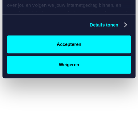
console for more information)
.
over jou en volgen we jouw internetgedrag binnen, en
mogelijk ook buiten onze website aan de hand van unieke
identificatoren, zoals je IP-adres, je Betcity-account
Details tonen
nummer, informatie over je browser, je apparaat of je
besturingssysteem. Wij bouwen zo jouw persoonlijke
profiel op. Hiermee passen wij onze website en
Accepteren
communicatie aan op jouw voorkeuren. Ook kunnen we
zo gerichte advertenties laten zien op basis van jouw
recente internetgedrag. Specifiek gebruiken wij en onze
Weigeren
partners de data voor de volgende doeleinden:
Advertentie- en contentmeting, inzichten in het publiek
en in productontwikkeling;
Gepersonaliseerde content;
Gepersonaliseerde advertenties;
Sociale media functionaliteit.
Lees hierover meer in
ons
cookiebeleid
en
privacybeleid
.