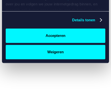
console for more information)
.
over jou en volgen we jouw internetgedrag binnen, en
mogelijk ook buiten onze website aan de hand van unieke
identificatoren, zoals je IP-adres, je Betcity-account
Details tonen
nummer, informatie over je browser, je apparaat of je
besturingssysteem. Wij bouwen zo jouw persoonlijke
profiel op. Hiermee passen wij onze website en
Accepteren
communicatie aan op jouw voorkeuren. Ook kunnen we
zo gerichte advertenties laten zien op basis van jouw
recente internetgedrag. Specifiek gebruiken wij en onze
Weigeren
partners de data voor de volgende doeleinden:
Advertentie- en contentmeting, inzichten in het publiek
en in productontwikkeling;
Gepersonaliseerde content;
Gepersonaliseerde advertenties;
Sociale media functionaliteit.
Lees hierover meer in
ons
cookiebeleid
en
privacybeleid
.