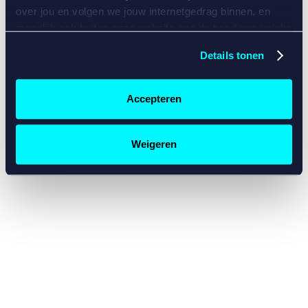
console for more information)
.
over jou en volgen we jouw internetgedrag binnen, en
mogelijk ook buiten onze website aan de hand van unieke
identificatoren, zoals je IP-adres, je Betcity-account
Details tonen
nummer, informatie over je browser, je apparaat of je
besturingssysteem. Wij bouwen zo jouw persoonlijke
profiel op. Hiermee passen wij onze website en
Accepteren
communicatie aan op jouw voorkeuren. Ook kunnen we
zo gerichte advertenties laten zien op basis van jouw
recente internetgedrag. Specifiek gebruiken wij en onze
Weigeren
partners de data voor de volgende doeleinden:
Advertentie- en contentmeting, inzichten in het publiek
en in productontwikkeling;
Gepersonaliseerde content;
Gepersonaliseerde advertenties;
Sociale media functionaliteit.
Lees hierover meer in
ons
cookiebeleid
en
privacybeleid
.