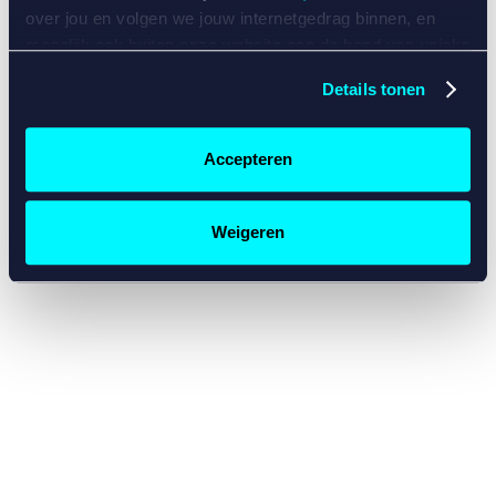
console for more information)
.
over jou en volgen we jouw internetgedrag binnen, en
mogelijk ook buiten onze website aan de hand van unieke
identificatoren, zoals je IP-adres, je Betcity-account
Details tonen
nummer, informatie over je browser, je apparaat of je
besturingssysteem. Wij bouwen zo jouw persoonlijke
profiel op. Hiermee passen wij onze website en
Accepteren
communicatie aan op jouw voorkeuren. Ook kunnen we
zo gerichte advertenties laten zien op basis van jouw
recente internetgedrag. Specifiek gebruiken wij en onze
Weigeren
partners de data voor de volgende doeleinden:
Advertentie- en contentmeting, inzichten in het publiek
en in productontwikkeling;
Gepersonaliseerde content;
Gepersonaliseerde advertenties;
Sociale media functionaliteit.
Lees hierover meer in
ons
cookiebeleid
en
privacybeleid
.