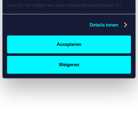
console for more information)
.
over jou en volgen we jouw internetgedrag binnen, en
mogelijk ook buiten onze website aan de hand van unieke
identificatoren, zoals je IP-adres, je Betcity-account
Details tonen
nummer, informatie over je browser, je apparaat of je
besturingssysteem. Wij bouwen zo jouw persoonlijke
profiel op. Hiermee passen wij onze website en
Accepteren
communicatie aan op jouw voorkeuren. Ook kunnen we
zo gerichte advertenties laten zien op basis van jouw
recente internetgedrag. Specifiek gebruiken wij en onze
Weigeren
partners de data voor de volgende doeleinden:
Advertentie- en contentmeting, inzichten in het publiek
en in productontwikkeling;
Gepersonaliseerde content;
Gepersonaliseerde advertenties;
Sociale media functionaliteit.
Lees hierover meer in
ons
cookiebeleid
en
privacybeleid
.