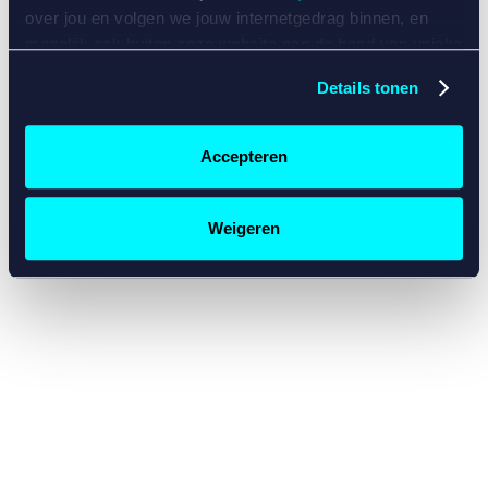
console for more information)
.
over jou en volgen we jouw internetgedrag binnen, en
mogelijk ook buiten onze website aan de hand van unieke
identificatoren, zoals je IP-adres, je Betcity-account
Details tonen
nummer, informatie over je browser, je apparaat of je
besturingssysteem. Wij bouwen zo jouw persoonlijke
profiel op. Hiermee passen wij onze website en
Accepteren
communicatie aan op jouw voorkeuren. Ook kunnen we
zo gerichte advertenties laten zien op basis van jouw
recente internetgedrag. Specifiek gebruiken wij en onze
Weigeren
partners de data voor de volgende doeleinden:
Advertentie- en contentmeting, inzichten in het publiek
en in productontwikkeling;
Gepersonaliseerde content;
Gepersonaliseerde advertenties;
Sociale media functionaliteit.
Lees hierover meer in
ons
cookiebeleid
en
privacybeleid
.